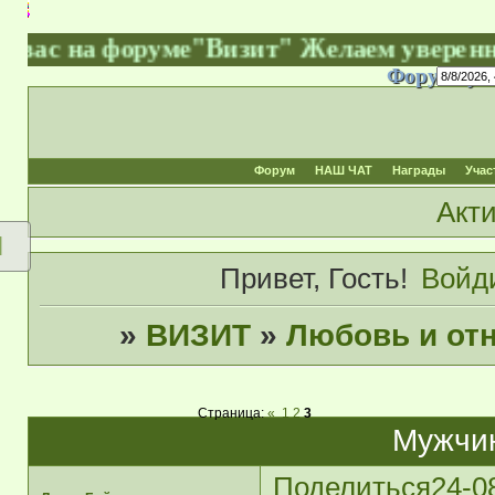
а форуме"Визит" Желаем уверенности в с
Форум сущ
Форум
НАШ ЧАТ
Награды
Учас
Акт
Я
Привет, Гость!
Войд
»
ВИЗИТ
»
Любовь и от
Страница:
«
1
2
3
Мужчи
Поделиться
24-0