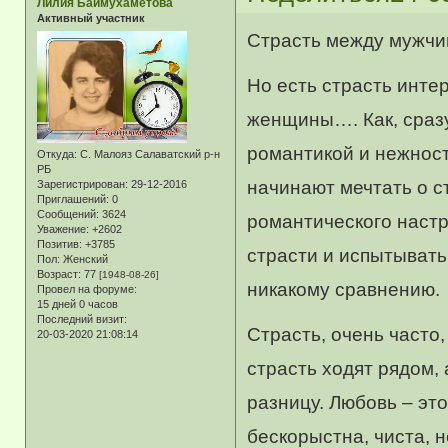
Лилия Баймухаметова
Активный участник
Страсть между мужчи
Но есть страсть инте
женщины…. Как, сразу 
романтикой и нежност
Откуда:
С. Малояз Салаватский р-н
РБ
начинают мечтать о с
Зарегистрирован
: 29-12-2016
Приглашений:
0
Сообщений:
3624
романтического настр
Уважение:
+2602
Позитив:
+3785
страсти и испытывать
Пол:
Женский
Возраст:
77
[1948-08-26]
никакому сравнению.
Провел на форуме:
15 дней 0 часов
Последний визит:
Страсть, очень часто,
20-03-2020 21:08:14
страсть ходят рядом,
разницу. Любовь – это
бескорыстна, чиста, н