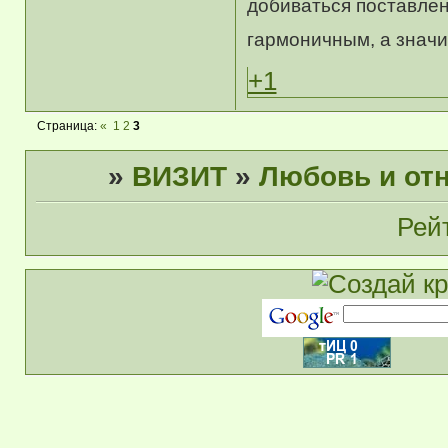
добиваться поставле
гармоничным, а значит
+1
Страница:
«
1
2
3
»
ВИЗИТ
»
Любовь и от
Рей