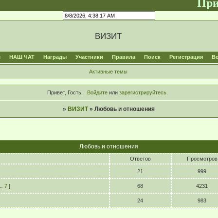
Приветс
ВИЗИТ
м
НАШ ЧАТ
Награды
Участники
Правила
Поиск
Регистрация
В
Активные темы
Привет, Гость!
Войдите
или
зарегистрируйтесь
.
»
ВИЗИТ
»
Любовь и отношения
Любовь и отношения
Ответов
Просмотров
21
999
…
7
]
68
4231
24
983