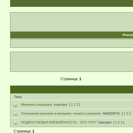
Фору
Страница:
1
Тема
Мужчина и женщина
vyachser
[
1
2
3
]
Отношения мужчины и женщины: начало и развитие
AVASDRYG
[
1
2
3
ПОДРОСТКОВАЯ ВЛЮБЛЁННОСТЬ - ЭТО ЧТО?
Григорич
[
1
2
3
]
Страница:
1