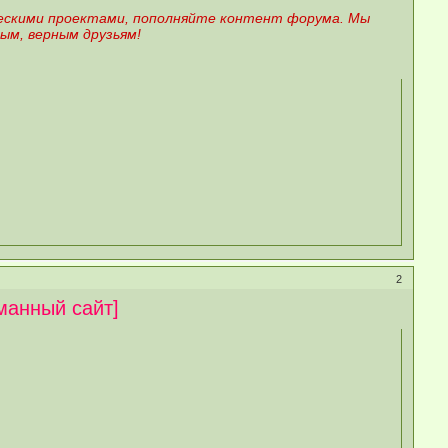
рческими проектами, пополняйте контент форума. Мы
ым, верным друзьям!
2
манный сайт]