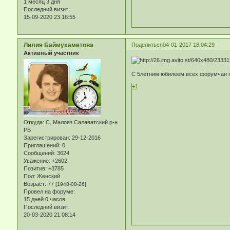
1 месяц 3 дня
Последний визит:
15-09-2020 23:16:55
Лилия Баймухаметова
Поделиться
04-01-2017 18:04:29
Активный участник
С 5летним юбилеем всех форумчан п
+1
Откуда:
С. Малояз Салаватский р-н
РБ
Зарегистрирован
: 29-12-2016
Приглашений:
0
Сообщений:
3624
Уважение:
+2602
Позитив:
+3785
Пол:
Женский
Возраст:
77
[1948-08-26]
Провел на форуме:
15 дней 0 часов
Последний визит:
20-03-2020 21:08:14