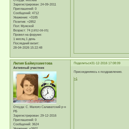
Откуда:
Москва
Зарегистрирован
: 24-09-2011
Приглашений:
0
Сообщений:
4712
Уважение:
+3185
Позитив:
+2852
Пол:
Мужской
Возраст:
74
[1952-08-05]
Провел на форуме:
1 месяц 1 день
Последний визит:
28-04-2026 15:22:48
Лилия Баймухаметова
Поделиться
31-12-2016 17:08:09
Активный участник
Присоединяюсь к поздравлению.
+1
Откуда:
С. Малояз Салаватский р-н
РБ
Зарегистрирован
: 29-12-2016
Приглашений:
0
Сообщений:
3624
Уважение:
+2602