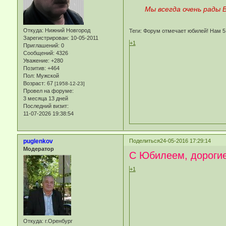
Мы всегда очень рады
Откуда:
Нижний Новгород
Теги: Форум отмечает юбилей! Нам 5
Зарегистрирован
: 10-05-2011
+1
Приглашений:
0
Сообщений:
4326
Уважение:
+280
Позитив:
+464
Пол:
Мужской
Возраст:
67
[1958-12-23]
Провел на форуме:
3 месяца 13 дней
Последний визит:
11-07-2026 19:38:54
puglenkov
Поделиться
24-05-2016 17:29:14
Модератор
С Юбилеем, дорогие 
+1
Откуда:
г.Оренбург