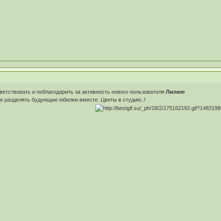
ветствовать и поблагодарить за активность нового пользователя
Лилию
е разделять будующие юбилеи вместе. Цветы в студию..!