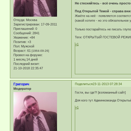
Не стесняйтесь - всё очень просто
Под Открытой Темой - справа вниз
Жмёте на неё - появляется соответс
Откуда:
Москва
(какой хотите - но это обязательное 
Зарегистрирован
: 17-09-2011
Приглашений:
0
Только постарайтесь не писать глупос
Сообщений:
2841
Теги: ОТКРЫТЫЙ ГОСТЕВОЙ РЕЖИ
Уважение:
+84
Позитив:
+3
+1
Пол:
Мужской
Возраст:
61
[1964-09-26]
Провел на форуме:
1 месяц 14 дней
Последний визит:
21-10-2018 22:35:47
Григорич
Поделиться
23-11-2013 07:28:34
Модератор
Гости, вы где?! [взломанный сайт]
Для кого тут Админкоманда Открыты
+1