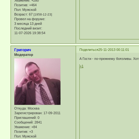
Уважение:
+280
Позитив:
+464
Пол:
Мужской
Возраст:
67
[1958-12-23]
Провел на форуме:
3 месяца 13 дней
Последний визит:
11-07-2026 19:38:54
Григорич
Поделиться
25-11-2013 00:11:01
Модератор
А Гости - по-прежнему боязливы. Хот
+1
Откуда:
Москва
Зарегистрирован
: 17-09-2011
Приглашений:
0
Сообщений:
2841
Уважение:
+84
Позитив:
+3
Пол:
Мужской