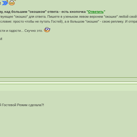
!
у, над большим "окошком" ответа - есть кнопочка
"
Ответить
"
твующее "окошко" для ответа. Пишете в узеньком левом верхнем "окошке" любой свой
условие: просто чтобы не путать Гостей), а в большом "окошке" - свою реплику. И отпра
ти и гадости... Скучно это.
М
й Гостевой Режим сделала?!