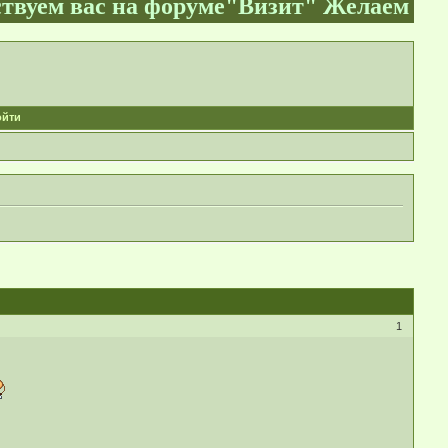
с на форуме"Визит" Желаем уверенности
ойти
1