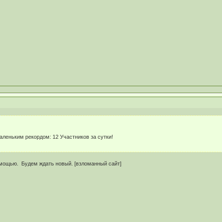
еньким рекордом: 12 Участников за сутки!
омощью. Будем ждать новый. [взломанный сайт]