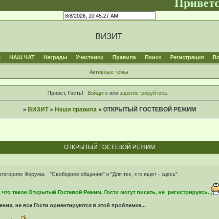
Приветствуем ва
ВИЗИТ
м
НАШ ЧАТ
Награды
Участники
Правила
Поиск
Регистрация
В
Активные темы
Привет, Гость!
Войдите
или
зарегистрируйтесь
.
»
ВИЗИТ
»
Наши правила
»
ОТКРЫТЫЙ ГОСТЕВОЙ РЕЖИМ
ОТКРЫТЫЙ ГОСТЕВОЙ РЕЖИМ
риях Форума: "Свободное общение" и "Для тех, кто ищет - здесь".
о такое Открытый Гостевой Режим. Гости могут писать, не регистрируясь.
ния, не все Гости ориентируются в этой проблемке...