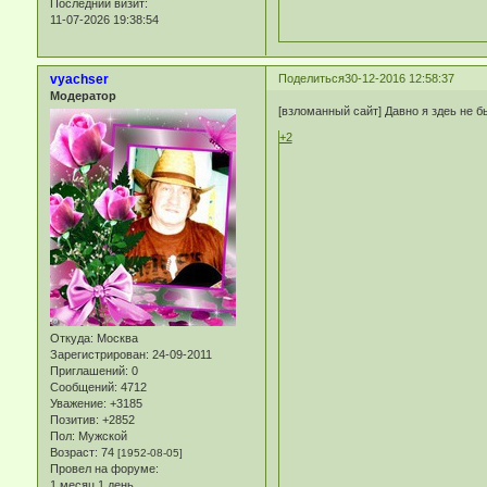
Последний визит:
11-07-2026 19:38:54
vyachser
Поделиться
30-12-2016 12:58:37
Модератор
[взломанный сайт] Давно я здеь не бы
+2
Откуда:
Москва
Зарегистрирован
: 24-09-2011
Приглашений:
0
Сообщений:
4712
Уважение:
+3185
Позитив:
+2852
Пол:
Мужской
Возраст:
74
[1952-08-05]
Провел на форуме:
1 месяц 1 день