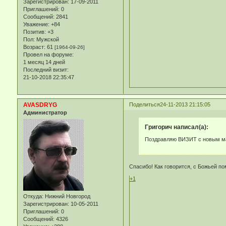
Зарегистрирован
: 17-09-2011
Приглашений:
0
Сообщений:
2841
Уважение:
+84
Позитив:
+3
Пол:
Мужской
Возраст:
61
[1964-09-26]
Провел на форуме:
1 месяц 14 дней
Последний визит:
21-10-2018 22:35:47
AVASDRYG
Поделиться
24-11-2013 21:15:05
Администратор
Григорич написал(а):
Поздравляю ВИЗИТ с новым мал
Спасибо! Как говорится, с Божьей п
+1
Откуда:
Нижний Новгород
Зарегистрирован
: 10-05-2011
Приглашений:
0
Сообщений:
4326