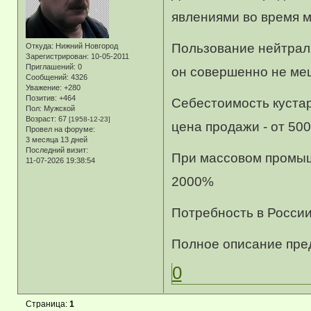
явлениями во время м
Пользование нейтрали
Откуда:
Нижний Новгород
Зарегистрирован
: 10-05-2011
Приглашений:
0
он совершенно не ме
Сообщений:
4326
Уважение:
+280
Позитив:
+464
Себестоимость кустар
Пол:
Мужской
Возраст:
67
[1958-12-23]
цена продажи - от 500
Провел на форуме:
3 месяца 13 дней
Последний визит:
При массовом промыш
11-07-2026 19:38:54
2000%
Потребность в России
Полное описание пред
0
Страница:
1