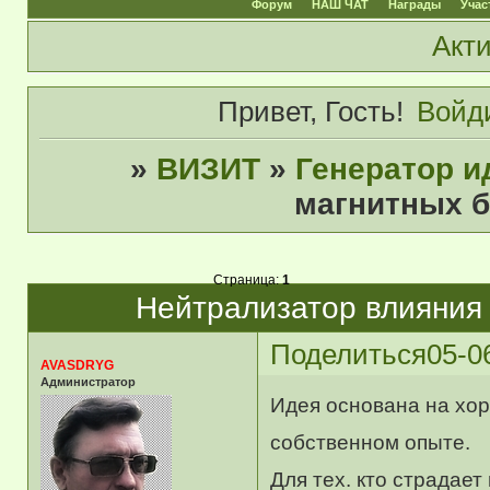
Форум
НАШ ЧАТ
Награды
Учас
Акт
Привет, Гость!
Войд
»
ВИЗИТ
»
Генератор и
магнитных б
Страница:
1
Нейтрализатор влияния 
Поделиться
05-0
AVASDRYG
Администратор
Идея основана на хор
собственном опыте.
Для тех. кто страдае