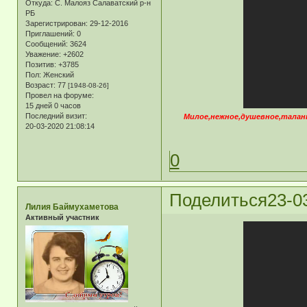
Откуда:
С. Малояз Салаватский р-н
РБ
Зарегистрирован
: 29-12-2016
Приглашений:
0
Сообщений:
3624
Уважение:
+2602
Позитив:
+3785
Пол:
Женский
Возраст:
77
[1948-08-26]
Провел на форуме:
15 дней 0 часов
Последний визит:
Милое,нежное,душевное,талант
20-03-2020 21:08:14
0
Поделиться
23-0
Лилия Баймухаметова
Активный участник