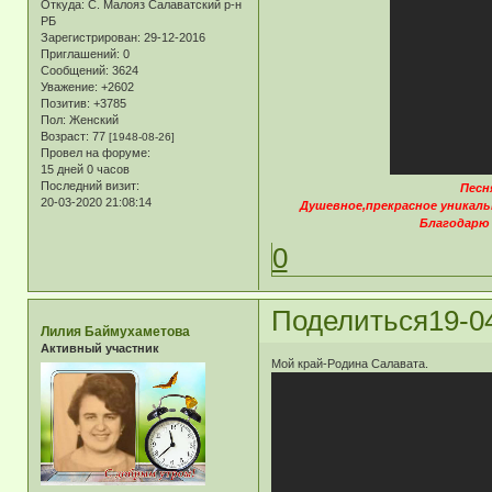
Откуда:
С. Малояз Салаватский р-н
РБ
Зарегистрирован
: 29-12-2016
Приглашений:
0
Сообщений:
3624
Уважение:
+2602
Позитив:
+3785
Пол:
Женский
Возраст:
77
[1948-08-26]
Провел на форуме:
15 дней 0 часов
Последний визит:
Песн
20-03-2020 21:08:14
Душевное,прекрасное уникаль
Благодарю 
0
Поделиться
19-0
Лилия Баймухаметова
Активный участник
Мой край-Родина Салавата.