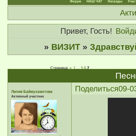
Форум
НАШ ЧАТ
Награды
Учас
Акт
Привет, Гость!
Войд
»
ВИЗИТ
»
Здравств
Страница:
«
1
…
5
6
7
Песн
Поделиться
09-0
Лилия Баймухаметова
Активный участник