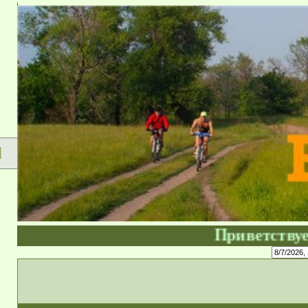
Форум сущ
Я
Приветствуем в