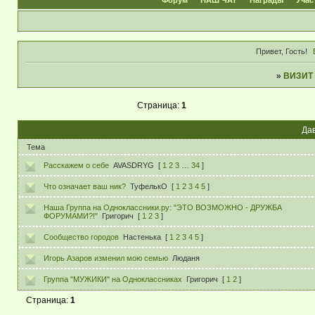
Форум
НАШ ЧАТ
Награды
Учас
Привет, Гость!
»
ВИЗИТ
Страница:
1
Дав
Тема
Расскажем о себе
AVASDRYG
[
1
2
3
…
34
]
Что означает ваш ник?
ТуфелькО
[
1
2
3
4
5
]
Наша Группа на Одноклассники.ру: "ЭТО ВОЗМОЖНО - ДРУЖБА
ФОРУМАМИ?!"
Григорич
[
1
2
3
]
Сообщество городов
Настенька
[
1
2
3
4
5
]
Игорь Азаров изменил мою семью
Люданя
Группа "МУЖИКИ" на Одноклассниках
Григорич
[
1
2
]
Страница:
1