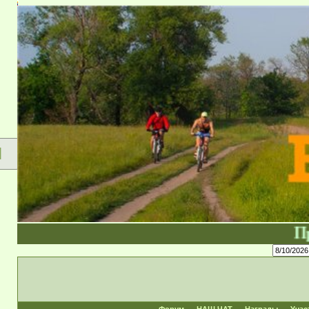
Форум сущ
Я
При