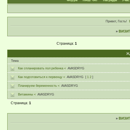
Форум
НАШ ЧАТ
Награды
Учас
Привет, Гость!
»
ВИЗИ
Страница:
1
Жд
Тема
Как спланировать пол ребенка <
AVASDRYG
Как подготовиться к первенцу <
AVASDRYG
[
1
2
]
Планируем беременность <
AVASDRYG
Витамины <
AVASDRYG
Страница:
1
»
ВИЗИ